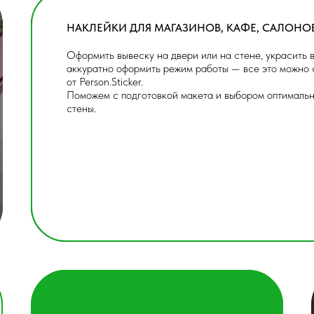
НАКЛЕЙКИ ДЛЯ МАГАЗИНОВ, КАФЕ, САЛОН О
Оформить вывеску на двери или на стене, украсить 
аккуратно оформить режим работы — все это можно 
от Person.Sticker.
Поможем с подготовкой макета и выбором оптимальн
стены.
НАКЛЕЙКИ ДЛЯ МАГАЗИНОВ,
КАФЕ, САЛОН ОВ КРАСОТЫ
ИНДИВИДУАЛЬНЫЕ
УФ ПЕЧАТЬ НА ВИНИЛ ОВОЙ ПЛЕНКЕ
UV DTF (УФ ДТФ) НАКЛЕЙКИ С ЗОЛОТОМ ИЛ
НАДПИСИ НА ШАРЫ