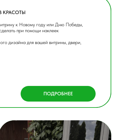
В КРАСОТЫ
витрину к Новому году или Дню Победы,
сделать при помощи наклеек
ого дизайна для вашей витрины, двери,
ПОДРОБНЕЕ
ПОДРОБНЕЕ
НАКЛЕЙКИ НА СВАДЕБНЫЕ
И СЕРЕБРОМ
ЗЕРКАЛА