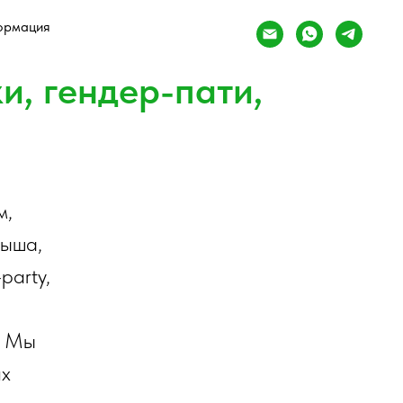
ормация
, гендер-пати,
м,
лыша,
party,
. Мы
их