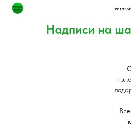
каталог
Надписи на ша
О
поже
подар
Все
к